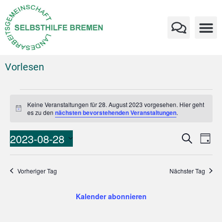
Vorlesen
Keine Veranstaltungen für 28. August 2023 vorgesehen. Hier geht
Hinweis
es zu den
nächsten bevorstehenden Veranstaltungen
.
Verans
Ve
2023-08-28
Suche
Tag
An
Datum
Suche
wählen.
Na
und
Vorheriger Tag
Nächster Tag
Ansich
Kalender abonnieren
Naviga