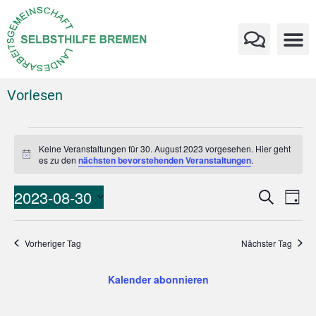
Vorlesen
Keine Veranstaltungen für 30. August 2023 vorgesehen. Hier geht
Hinweis
es zu den
nächsten bevorstehenden Veranstaltungen
.
Verans
Ve
2023-08-30
Suche
Tag
An
Datum
Suche
wählen.
Na
und
Vorheriger Tag
Nächster Tag
Ansich
Kalender abonnieren
Naviga