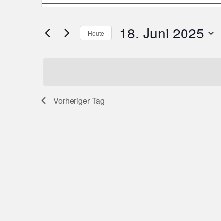
eingeben.
Suche
und
nach
Veranstaltungen
Ansichten,
18. Juni 2025
Schlüsselwort.
Heute
Navigation
Datum
wählen.
Vorheriger Tag