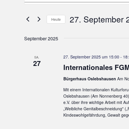
eingeben.
Suche
und
nach
Veranstaltungen
Ansichten,
27. September 
Schlüsselwort.
Heute
Navigation
Datum
wählen.
September 2025
27. September 2025 um 15:00
-
18
SA.
27
Internationales FG
Bürgerhaus Oslebshausen
Am No
Mit einem Internationalen Kulturf
Oslebshausen (Am Nonnenberg 40) i
e.V. über ihre wichtige Arbeit mit 
„Weibliche Genitalbeschneidung" („F
Kindeswohlgefährdung, Gewalt gege