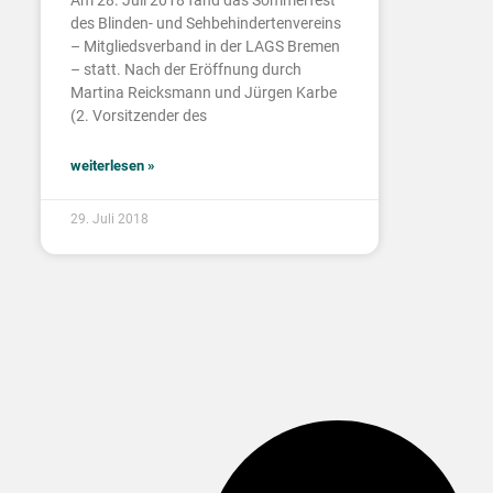
Am 28. Juli 2018 fand das Sommerfest
des Blinden- und Sehbehindertenvereins
– Mitgliedsverband in der LAGS Bremen
– statt. Nach der Eröffnung durch
Martina Reicksmann und Jürgen Karbe
(2. Vorsitzender des
weiterlesen »
29. Juli 2018