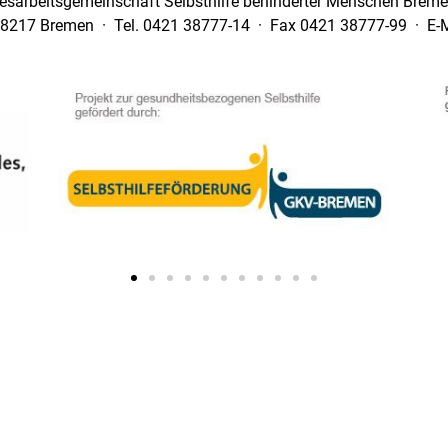
esarbeitsgemeinschaft Selbsthilfe behinderter Menschen Bremen
28217 Bremen · Tel. 0421 38777-14 · Fax 0421 38777-99 · E-