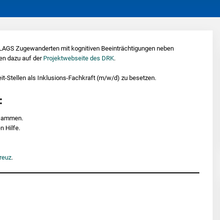
e LAGS Zugewanderten mit kognitiven Beeinträchtigungen neben
en dazu auf der
Projektwebse
ite des DRK
.
eit-Stellen als Inklusions-Fachkraft (m/w/d) zu besetzen.
:
usammen.
 Hilfe.
reuz
.