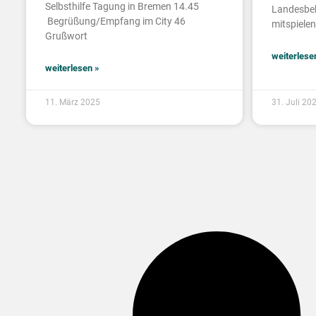
Selbsthilfe Tagung in Bremen 14.45
Landesbeh
Begrüßung/Empfang im City 46
mitspielen
Grußwort
weiterlese
weiterlesen »
11. März 2025
31. Juli 20