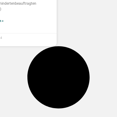
indertenbeauftragten
)
n »
24