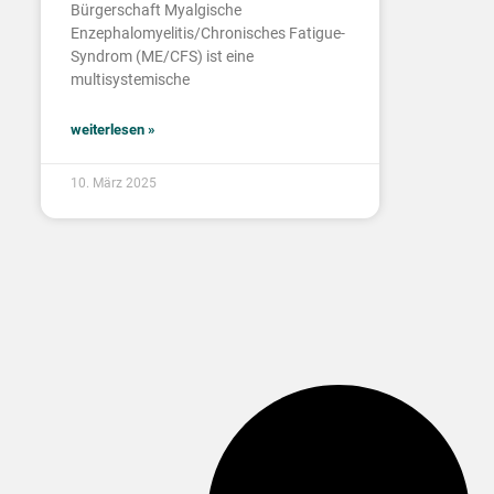
Bürgerschaft Myalgische
Enzephalomyelitis/Chronisches Fatigue-
Syndrom (ME/CFS) ist eine
multisystemische
weiterlesen »
10. März 2025