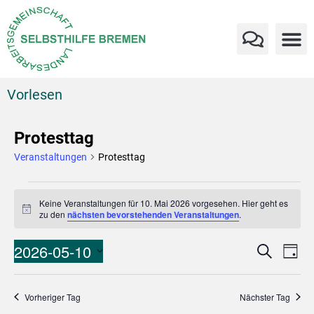
Vorlesen
Protesttag
Veranstaltungen
Protesttag
Keine Veranstaltungen für 10. Mai 2026 vorgesehen. Hier geht es
Hinweis
zu den
nächsten bevorstehenden Veranstaltungen
.
Verans
Ve
2026-05-10
Suche
Tag
An
Datum
Suche
wählen.
Na
und
Vorheriger Tag
Nächster Tag