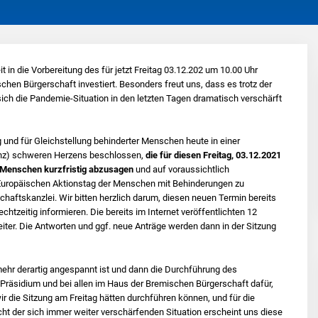
it in die Vorbereitung des für jetzt Freitag 03.12.202 um 10.00 Uhr
en Bürgerschaft investiert. Besonders freut uns, dass es trotz der
ich die Pandemie-Situation in den letzten Tagen dramatisch verschärft
 und für Gleichstellung behinderter Menschen heute in einer
nz) schweren Herzens beschlossen,
die für diesen Freitag, 03.12.2021
r Menschen kurzfristig abzusagen
und auf voraussichtlich
Europäischen Aktionstag der Menschen mit Behinderungen zu
schaftskanzlei. Wir bitten herzlich darum, diesen neuen Termin bereits
htzeitig informieren. Die bereits im Internet veröffentlichten 12
eiter. Die Antworten und ggf. neue Anträge werden dann in der Sitzung
mehr derartig angespannt ist und dann die Durchführung des
Präsidium und bei allen im Haus der Bremischen Bürgerschaft dafür,
r die Sitzung am Freitag hätten durchführen können, und für die
ht der sich immer weiter verschärfenden Situation erscheint uns diese