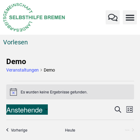
Vorlesen
Demo
Veranstaltungen
Demo
Es wurden keine Ergebnisse gefunden.
Hinweis
Verans
Ve
Anstehende
Suche
Liste
An
Datum
Suche
wählen.
Na
und
Veranstaltungen
Vorherige
Heute
Veranstaltungen
Nächste