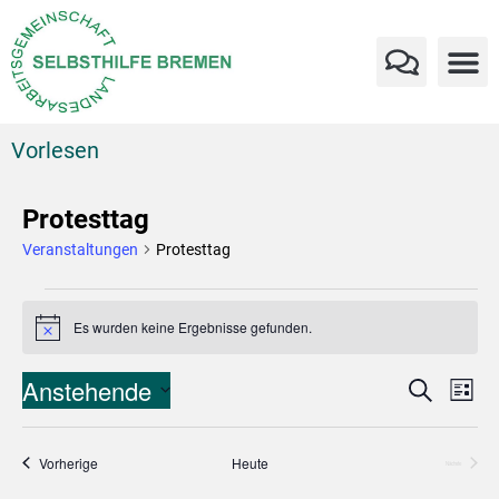
Vorlesen
Protesttag
Veranstaltungen
Protesttag
Es wurden keine Ergebnisse gefunden.
Hinweis
Verans
Ve
Anstehende
Suche
Liste
An
Datum
Suche
wählen.
Na
und
Veranstaltungen
Vorherige
Heute
Veranstaltungen
Nächste